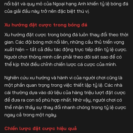
nổi bật và quy mô của Ngoại hạng Anh khiến tỷ lệ bóng đá
của giải đấu này trở nên đặc biệt thú vị.
Xu hướng đặt cược trong bóng đá
Xu hướng đặt cược trong bóng đá luôn thay đổi theo thời
gian. Các đội bóng mới nổi lên, những cầu thủ triển vọng
xuất hiện – tất cả đều tác động trực tiếp đến tỷ lệ cược.
Người chơi thông minh cần phải theo dõi sát sao để có
thể kịp thời điều chỉnh chiến lược cá cược của mình.
Nghiên cứu xu hướng và hành vi của người chơi cũng là
một phần quan trọng trong việc thiết lập tỷ lệ. Các nhà
cái thường dựa vào dữ liệu của hàng triệu lượt đặt cược
để đưa ra con số phù hợp nhất. Nhờ vậy, người chơi có
thể nhận thấy sự thay đổi nhanh chóng trong tỷ lệ cược
ngay cả trong một ngày.
Chiến lược đặt cược hiệu quả