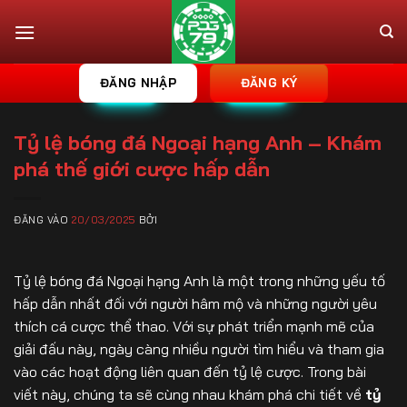
Bỏ
qua
nội
dung
ĐĂNG NHẬP
ĐĂNG KÝ
Tỷ lệ bóng đá Ngoại hạng Anh – Khám
phá thế giới cược hấp dẫn
ĐĂNG VÀO
20/03/2025
BỞI
Tỷ lệ bóng đá Ngoại hạng Anh là một trong những yếu tố
hấp dẫn nhất đối với người hâm mộ và những người yêu
thích cá cược thể thao. Với sự phát triển mạnh mẽ của
giải đấu này, ngày càng nhiều người tìm hiểu và tham gia
vào các hoạt động liên quan đến tỷ lệ cược. Trong bài
viết này, chúng ta sẽ cùng nhau khám phá chi tiết về
tỷ