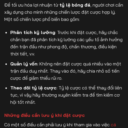
Để tối ưu hóa lợi nhuận từ
tỷ lệ bóng đá
, người chơi cần
xây dựng cho mình những chiến lược đặt cược hợp lý.
Một số chiến lược phổ biến bao gồm:
Phân tích kỹ lưỡng
: Trước khi đặt cược, hãy chắc
chắn bạn đã phân tích kỹ lưỡng các yếu tố ảnh hưởng
đến trận đấu như phong độ, chấn thương, điều kiện
thời tiết, v.v.
Quản lý vốn
: Không nên đặt cược quá nhiều vào một
trận đấu duy nhất. Thay vào đó, hãy chia nhỏ số tiền
cược để giảm thiểu rủi ro.
Theo dõi tỷ lệ cược
: Tỷ lệ cược có thể thay đổi liên
tục, vì vậy hãy thường xuyên kiểm tra để tìm kiếm cơ
hội tốt nhất.
Những điều cần lưu ý khi đặt cược
Có một số điều cần phải lưu ý khi tham gia vào việc
cá