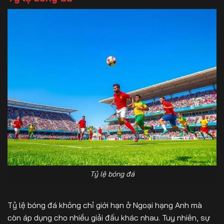
Tỷ lệ bóng đá
Tỷ lệ bóng đá không chỉ giới hạn ở Ngoại hạng Anh mà
còn áp dụng cho nhiều giải đấu khác nhau. Tuy nhiên, sự