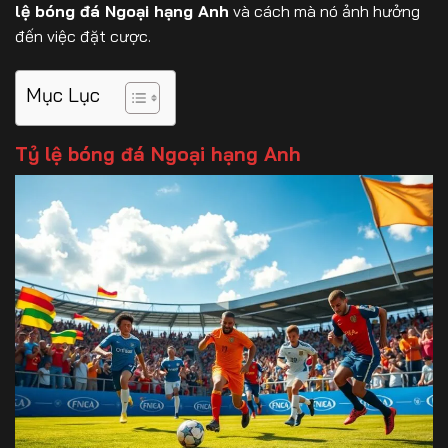
lệ bóng đá Ngoại hạng Anh
và cách mà nó ảnh hưởng
đến việc đặt cược.
Mục Lục
Tỷ lệ bóng đá Ngoại hạng Anh