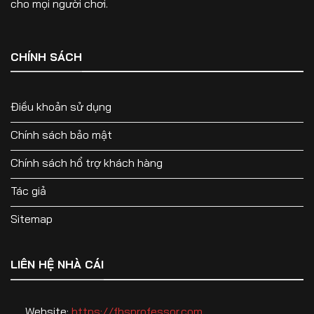
cho mọi người chơi.
CHÍNH SÁCH
Điều khoản sử dụng
Chính sách bảo mật
Chính sách hổ trợ khách hàng
Tác giả
Sitemap
LIÊN HỆ NHÀ CÁI
Website:
https://fhsprofessor.com