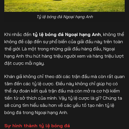
Tỷ lệ bóng đá Ngoại hạng Anh
Khi nhắc đến
tỷ lệ bóng đá Ngoại hạng Anh
, không thể
không đề cập đến sự phổ biến của giải đấu này trên toàn
thế giới. Là một trong những giải đấu hàng đầu, Ngoại
hạng Anh thu hút hàng triệu người xem và hàng triệu lượt
đặt cược mỗi ngày.
Khán giả không chỉ theo dõi các trận đấu mà còn rất quan
tâm đến các tỷ lệ cược. Điều này không chỉ giúp họ có
thể dự đoán kết quả trận đấu mà còn mở ra cơ hội kiếm
tiền từ sở thích của mình. Vậy tỷ lệ cược là gì? Chúng ta
sẽ cùng tìm hiểu sâu hơn về các yếu tố tạo nên tỷ lệ
bóng đá trong Ngoại hạng Anh.
Sự hình thành tỷ lệ bóng đá