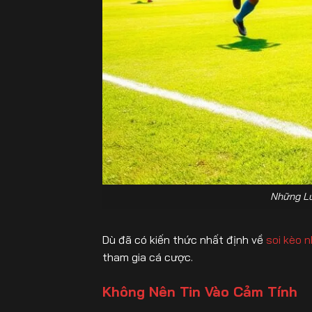
Những Lư
Dù đã có kiến thức nhất định về
soi kèo n
tham gia cá cược.
Không Nên Tin Vào Cảm Tính