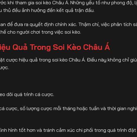
ước khi tham gia soi kèo Châu Á. Những yếu tố như phong độ, l
ầu thủ đều ảnh hưởng đến kết quả trận đấu.
uan để đưa ra quyết định chính xác. Thậm chí, việc phân tích s
hế cho người chơi trong việc soi kèo.
ệu Quả Trong Soi Kèo Châu Á
t cược hiệu quả trong soi kèo Châu Á. Điều này không chỉ gi
ược.
eo dõi quá trình cá cược.
cá cược, số lượng cược mỗi tháng hoặc tuần và thời gian ngh
nh hình tốt hơn và tránh cảm xúc chi phối trong quá trình đặt