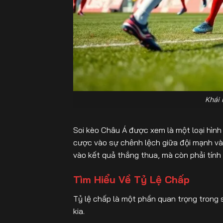
Khái 
Soi kèo Châu Á được xem là một loại hình
cược vào sự chênh lệch giữa đội mạnh và
vào kết quả thắng thua, mà còn phải tính 
Tìm Hiểu Về Tỷ Lệ Chấp
Tỷ lệ chấp là một phần quan trọng trong 
kia.