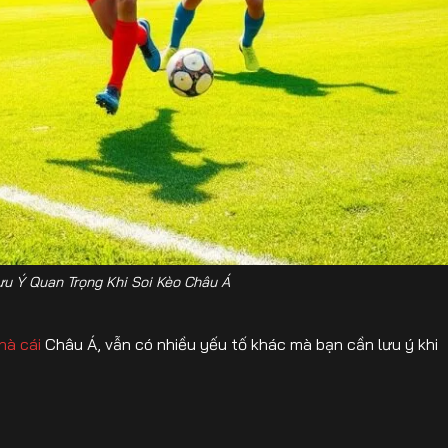
u Ý Quan Trọng Khi Soi Kèo Châu Á
hà cái
Châu Á, vẫn có nhiều yếu tố khác mà bạn cần lưu ý khi