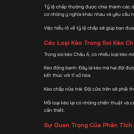
Tỷ lệ chấp thường được chia thành các dạng
có những ý nghĩa khác nhau và yêu cầu ng
Việc hiểu rõ về tỷ lệ chấp sẽ giúp bạn đư
Các Loại Kèo Trong Soi Kèo C
Trong soi kèo Châu Á, có nhiều loại kèo 
Kèo đồng banh: Đây là kèo mà hai đội đượ
kết thúc với tỉ số hòa.
Kèo chấp nửa trái: Đội cửa trên sẽ phải th
Mỗi loại kèo lại có những chiến thuật và cá
cần thiết.
Sự Quan Trọng Của Phân Tích