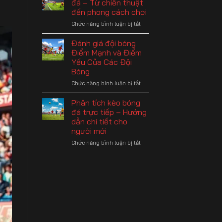
đá – Từ chiến thuật
từ
tiết
đến phong cách chơi
những
đến
Chức năng bình luận bị tắt
biến
ở
kèo
động
Đội
bóng
hình
đá
Đánh giá đội bóng
thi
–
Điểm Mạnh và Điểm
đấu
Tại
Yếu Của Các Đội
bóng
sao
Bóng
đá
điều
–
Chức năng bình luận bị tắt
này
ở
Từ
lại
Đánh
chiến
quan
giá
Phân tích kèo bóng
thuật
trọng?
đội
đá trực tiếp – Hướng
đến
bóng
dẫn chi tiết cho
phong
Điểm
người mới
cách
Mạnh
chơi
và
Chức năng bình luận bị tắt
ở
Điểm
Phân
Yếu
tích
Của
kèo
Các
bóng
Đội
đá
Bóng
trực
tiếp
–
Hướng