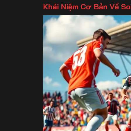
Khái Niệm Cơ Bản Về So