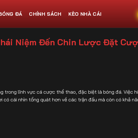
BÓNG ĐÁ
CHÍNH SÁCH
KÈO NHÀ CÁI
Khái Niệm Đến Chin Lược Đặt Cư
g trong lĩnh vực cá cược thể thao, đặc biệt là bóng đá. Việc h
hơi có cái nhìn tổng quát hơn về các trận đấu mà còn có khả n