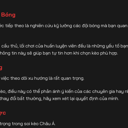
 Bóng
ớc tiếp theo là nghiên cứu kỹ lưỡng các đội bóng mà bạn quan
 cầu thủ, lối chơi của huấn luyện viên đều là những yếu tố bạ
hông tin này sẽ giúp bạn tự tin hơn khi chọn kèo phù hợp.
g
việc theo dõi xu hướng là rất quan trọng.
kèo, điều này có thể phản ánh ý kiến của các chuyên gia hay 
 thay đổi bất thường, hãy xem xét lại quyết định của mình.
ợc
trọng trong soi kèo Châu Á.