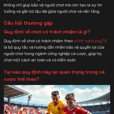
không chỉ giúp bảo vệ người chơi mà còn tạo ra sự tin
tưởng và gắn bó lâu dài giữa người chơi và nền tảng.
Câu hỏi thường gặp
Quy định về chơi có trách nhiệm là gì?
Quy định về chơi có trách nhiệm theo
chính sách pog79
là bộ quy tắc và hướng dẫn nhằm bảo vệ quyền lợi của
người chơi trong ngành công nghiệp cá cược, giúp họ
chơi một cách an toàn và có kiểm soát.
Tại sao quy định này lại quan trọng trong cá
cược thể thao?