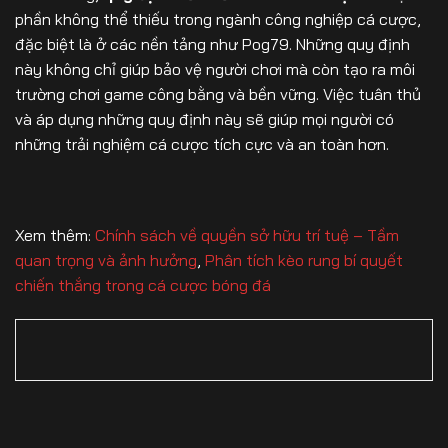
phần không thể thiếu trong ngành công nghiệp cá cược,
đặc biệt là ở các nền tảng như Pog79. Những quy định
này không chỉ giúp bảo vệ người chơi mà còn tạo ra môi
trường chơi game công bằng và bền vững. Việc tuân thủ
và áp dụng những quy định này sẽ giúp mọi người có
những trải nghiệm cá cược tích cực và an toàn hơn.
Xem thêm:
Chính sách về quyền sở hữu trí tuệ – Tầm
quan trọng và ảnh hưởng
,
Phân tích kèo rung bí quyết
chiến thắng trong cá cược bóng đá