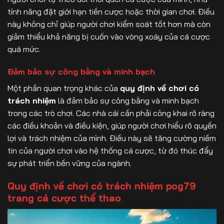
tính năng đặt giới hạn tiền cược hoặc thời gian chơi. Điều
này không chỉ giúp người chơi kiểm soát tốt hơn mà còn
giảm thiểu khả năng bị cuốn vào vòng xoáy của cá cược
quá mức.
Đảm bảo sự công bằng và minh bạch
Một phần quan trọng khác của
quy định về chơi có
trách nhiệm
là đảm bảo sự công bằng và minh bạch
trong các trò chơi. Các nhà cái cần phải công khai rõ ràng
các điều khoản và điều kiện, giúp người chơi hiểu rõ quyền
lợi và trách nhiệm của mình. Điều này sẽ tăng cường niềm
tin của người chơi vào hệ thống cá cược, từ đó thúc đẩy
sự phát triển bền vững của ngành.
Quy định về chơi có trách nhiệm pog79
trang cá cược thể thao