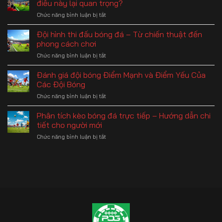
điều này lại quan trọng?
hiệu
Chức năng bình luận bị tắt
ở
quả
Ảnh
–
hưởng
Đội hình thi đấu bóng đá – Từ chiến thuật đến
Bí
thời
quyết
phong cách chơi
tiết
thắng
Chức năng bình luận bị tắt
ở
đến
lớn
Đội
kèo
từ
hình
Đánh giá đội bóng Điểm Mạnh và Điểm Yếu Của
bóng
những
thi
đá
Các Đội Bóng
biến
đấu
–
động
Chức năng bình luận bị tắt
ở
bóng
Tại
Đánh
đá
sao
giá
Phân tích kèo bóng đá trực tiếp – Hướng dẫn chi
–
điều
đội
Từ
tiết cho người mới
này
bóng
chiến
lại
Chức năng bình luận bị tắt
ở
Điểm
thuật
quan
Phân
Mạnh
đến
trọng?
tích
và
phong
kèo
Điểm
cách
bóng
Yếu
chơi
đá
Của
trực
Các
tiếp
Đội
–
Bóng
Hướng
dẫn