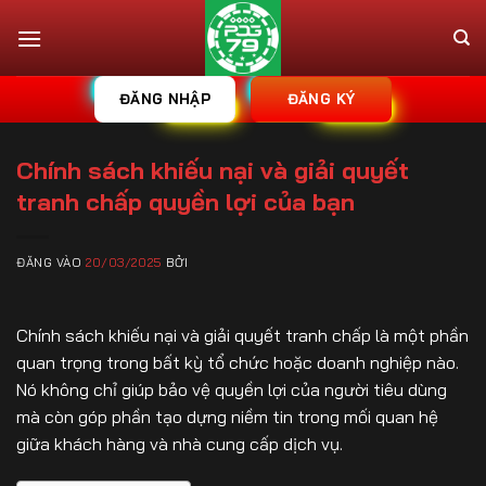
Bỏ
qua
nội
dung
ĐĂNG NHẬP
ĐĂNG KÝ
Chính sách khiếu nại và giải quyết
tranh chấp quyền lợi của bạn
ĐĂNG VÀO
20/03/2025
BỞI
Chính sách khiếu nại và giải quyết tranh chấp là một phần
quan trọng trong bất kỳ tổ chức hoặc doanh nghiệp nào.
Nó không chỉ giúp bảo vệ quyền lợi của người tiêu dùng
mà còn góp phần tạo dựng niềm tin trong mối quan hệ
giữa khách hàng và nhà cung cấp dịch vụ.