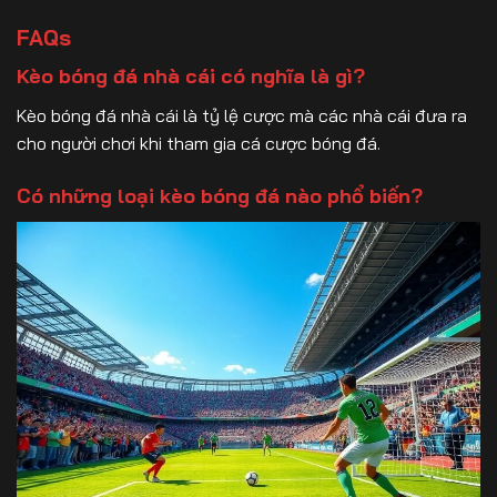
FAQs
Kèo bóng đá nhà cái có nghĩa là gì?
Kèo bóng đá nhà cái là tỷ lệ cược mà các nhà cái đưa ra
cho người chơi khi tham gia cá cược bóng đá.
Có những loại kèo bóng đá nào phổ biến?