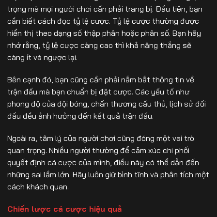
trọng mà mọi người chơi cần phải trang bị. Đầu tiên, bạn
cần biết cách đọc tỷ lệ cược. Tỷ lệ cược thường được
hiển thị theo dạng số thập phân hoặc phân số. Bạn hãy
nhớ rằng, tỷ lệ cược càng cao thì khả năng thắng sẽ
càng ít và ngược lại.
Bên cạnh đó, bạn cũng cần phải nắm bắt thông tin về
trận đấu mà bạn chuẩn bị đặt cược. Các yếu tố như
phong độ của đội bóng, chấn thương cầu thủ, lịch sử đối
đầu đều ảnh hưởng đến kết quả trận đấu.
Ngoài ra, tâm lý của người chơi cũng đóng một vai trò
quan trọng. Nhiều người thường để cảm xúc chi phối
quyết định cá cược của mình, điều này có thể dẫn đến
những sai lầm lớn. Hãy luôn giữ bình tĩnh và phân tích một
cách khách quan.
Chiến lược cá cược hiệu quả