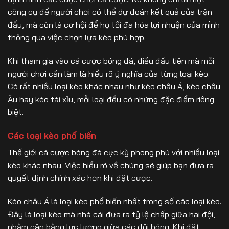
công cụ để người chơi có thể dự đoán kết quả của trận
đấu, mà còn là cơ hội để họ tối đa hóa lợi nhuận của mình
thông qua việc chọn lựa kèo phù hợp.
Khi tham gia vào cá cược bóng đá, điều đầu tiên mà mỗi
người chơi cần làm là hiểu rõ ý nghĩa của từng loại kèo.
Có rất nhiều loại kèo khác nhau như kèo châu Á, kèo châu
Âu hay kèo tài xỉu, mỗi loại đều có những đặc điểm riêng
biệt.
Các loại kèo phổ biến
Thế giới cá cược bóng đá cực kỳ phong phú với nhiều loại
kèo khác nhau. Việc hiểu rõ về chúng sẽ giúp bạn đưa ra
quyết định chính xác hơn khi đặt cược.
Kèo châu Á là loại kèo phổ biến nhất trong số các loại kèo.
Đây là loại kèo mà nhà cái đưa ra tỷ lệ chấp giữa hai đội,
nhằm cân bằng lực lượng giữa các đội bóng. Khi đặt