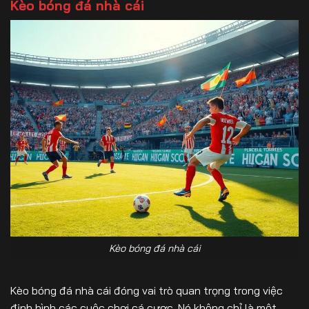
Kèo bóng đá nhà cái
Kèo bóng đá nhà cái
Kèo bóng đá nhà cái đóng vai trò quan trọng trong việc
định hình các cuộc chơi cá cược. Nó không chỉ là một